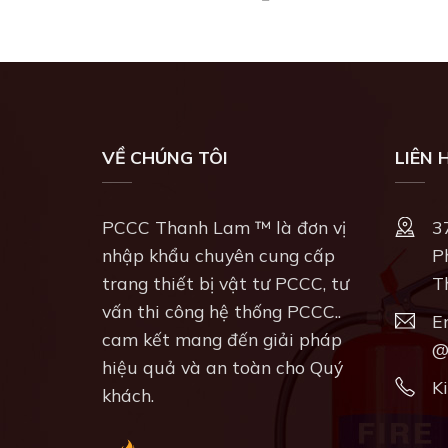
VỀ CHÚNG TÔI
LIÊN 
PCCC Thanh Lam ™ là đơn vị
3
nhập khẩu chuyên cung cấp
P
trang thiết bị vật tư PCCC, tư
T
vấn thi công hệ thống PCCC..
E
cam kết mang đến giải pháp
@
hiệu quả và an toàn cho Quý
K
khách.