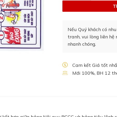
T
Nếu Quý khách có nhu 
tranh, vui lòng liên h
nhanh chóng.
Cam kết Giá tốt nhấ
Mới 100%, BH 12 t
ự kết hợp giữa bảng Nội quy PCCC và bảng tiêu lệnh 