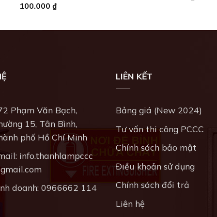
100.000
₫
HỆ
LIÊN KẾT
72 Phạm Văn Bạch,
Bảng giá (New 2024)
hường 15, Tân Bình,
Tư vấn thi công PCCC
hành phố Hồ Chí Minh
Chính sách bảo mật
mail:
info.thanhlampccc
Điều khoản sử dụng
gmail.com
Chính sách đổi trả
inh doanh:
0966662 114
Liên hệ