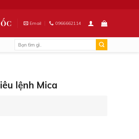
UỐC
Email
0966662114
Tìm
kiếm:
iêu lệnh Mica
 số lượng