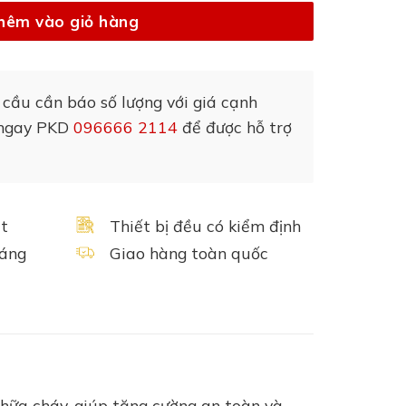
hêm vào giỏ hàng
cầu cần báo số lượng với giá cạnh
ệ ngay PKD
096666 2114
để được hỗ trợ
t
Thiết bị đều có kiểm định
háng
Giao hàng toàn quốc
chữa cháy, giúp tăng cường an toàn và