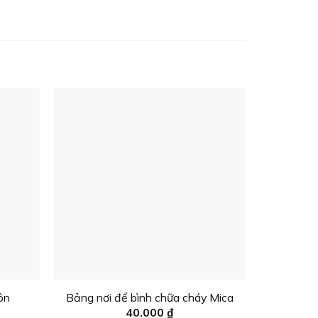
ôn
Bảng nơi để bình chữa cháy Mica
Bảng c
40.000
₫