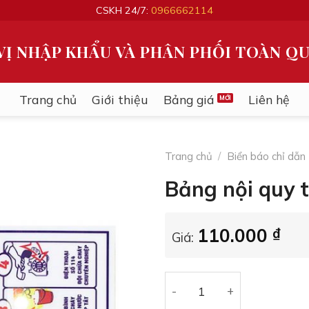
CSKH 24/7:
0966662114
VỊ NHẬP KHẨU VÀ PHÂN PHỐI TOÀN Q
Trang chủ
Giới thiệu
Bảng giá
Liên hệ
Trang chủ
/
Biển báo chỉ dẫn
Bảng nội quy t
110.000
₫
Giá:
Bảng nội quy tiêu lệnh Mica