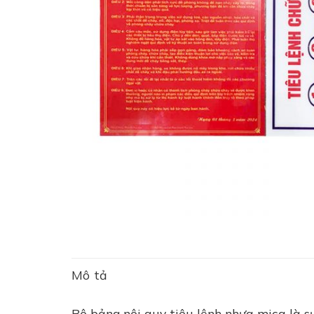
Mô tả
Bộ bảng nội quy tiêu lệnh nhựa mica là s