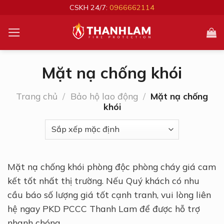
Bỏ
CSKH 24/7:
0966662114
qua
nội
dung
Mặt nạ chống khói
Trang chủ
/
Bảo hộ lao động
/
Mặt nạ chống
khói
Mặt nạ chống khói phòng độc phòng cháy giá cam
kết tốt nhất thị trường. Nếu Quý khách có nhu
cầu báo số lượng giá tốt cạnh tranh, vui lòng liên
hệ ngay PKD PCCC Thanh Lam để được hỗ trợ
nhanh chóng.